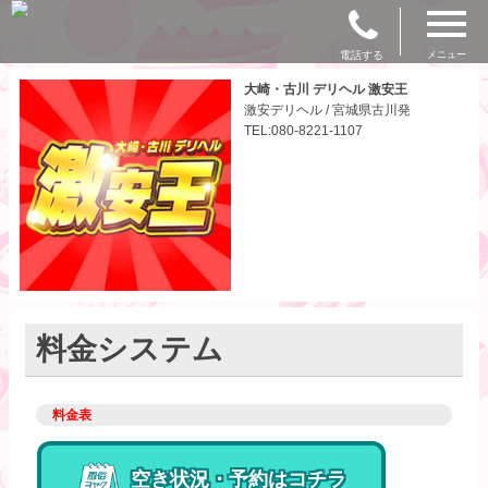
電話する
メニュー
大崎・古川 デリヘル 激安王
激安デリヘル / 宮城県古川発
TEL:080-8221-1107
料金システム
料金表
空き状況・予約はコチラ